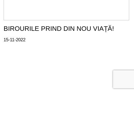
BIROURILE PRIND DIN NOU VIAȚĂ!
15-11-2022
CENTRE H PRIVATE
PRODUSE & SERVICII
PUNCT DE SOCIALIZARE
CONTACT
POLITICA DE CONFIDENTIALITATE
© All rights reserved H Private 2025